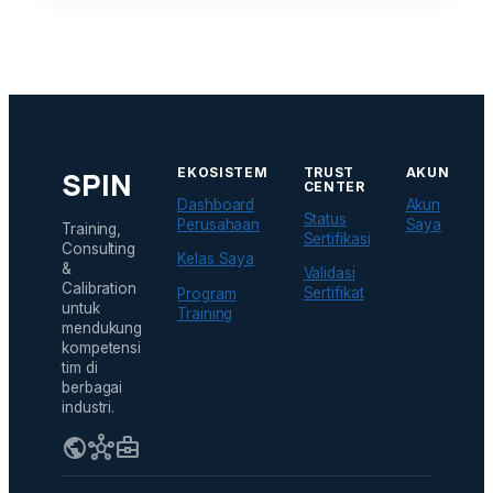
a
m
b
a
h
K
u
EKOSISTEM
TRUST
AKUN
SPIN
CENTER
o
Dashboard
Akun
Status
t
Perusahaan
Saya
Training,
Sertifikasi
a
Consulting
Kelas Saya
&
Validasi
S
Calibration
Sertifikat
Program
e
untuk
Training
mendukung
r
kompetensi
t
tim di
i
berbagai
industri.
f
i
public
hub
business_center
k