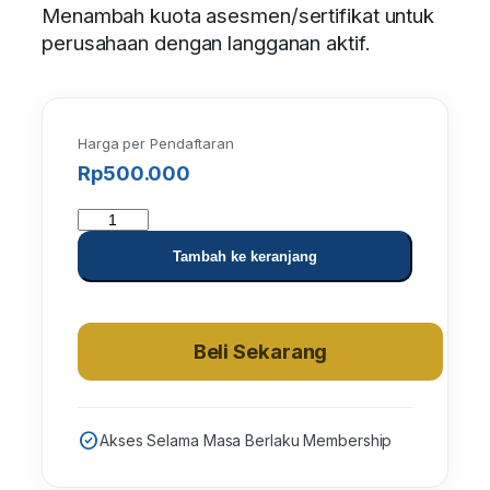
Menambah kuota asesmen/sertifikat untuk
perusahaan dengan langganan aktif.
Harga per Pendaftaran
Rp
500.000
K
u
Tambah ke keranjang
a
n
t
Beli Sekarang
i
t
a
s
check_circle
Akses Selama Masa Berlaku Membership
T