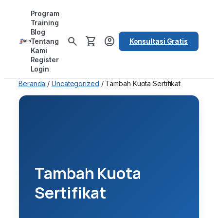
Lewati
Program
ke
Training
Blog
konten
search
shopping_cart
account_circle
Tentang
Konsultasi Gratis
Kami
Register
Login
Beranda
/
Uncategorized
/ Tambah Kuota Sertifikat
Tambah Kuota
Sertifikat