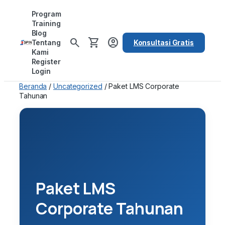
Lewati
Program
ke
Training
Blog
konten
search
shopping_cart
account_circle
Tentang
Konsultasi Gratis
Kami
Register
Login
Beranda
/
Uncategorized
/ Paket LMS Corporate
Tahunan
Paket LMS
Corporate Tahunan