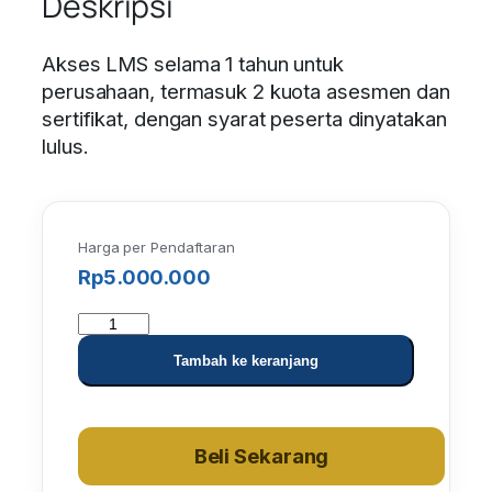
Deskripsi
Akses LMS selama 1 tahun untuk
perusahaan, termasuk 2 kuota asesmen dan
sertifikat, dengan syarat peserta dinyatakan
lulus.
Harga per Pendaftaran
Rp
5.000.000
K
u
Tambah ke keranjang
a
n
t
Beli Sekarang
i
t