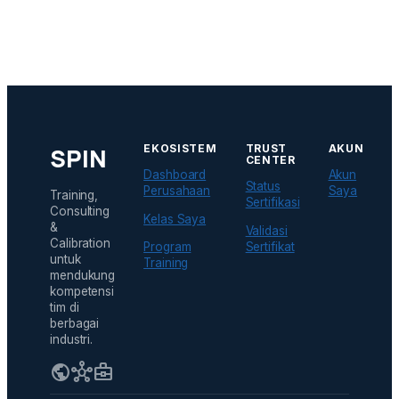
EKOSISTEM
TRUST
AKUN
SPIN
CENTER
Dashboard
Akun
Status
Perusahaan
Saya
Training,
Sertifikasi
Consulting
Kelas Saya
&
Validasi
Calibration
Sertifikat
Program
untuk
Training
mendukung
kompetensi
tim di
berbagai
industri.
public
hub
business_center