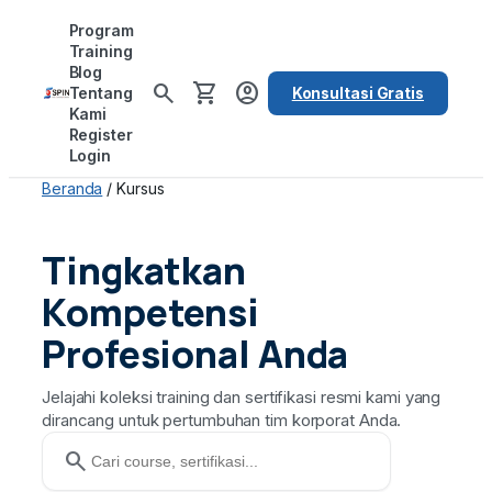
Lewati
Program
ke
Training
Blog
konten
search
shopping_cart
account_circle
Tentang
Konsultasi Gratis
Kami
Register
Login
Beranda
/ Kursus
Tingkatkan
Kompetensi
Profesional Anda
Jelajahi koleksi training dan sertifikasi resmi kami yang
dirancang untuk pertumbuhan tim korporat Anda.
search