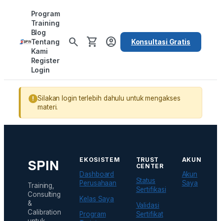
Lewati
Program
ke
Training
Blog
konten
search
shopping_cart
account_circle
Tentang
Konsultasi Gratis
Kami
Register
Login
Silakan login terlebih dahulu untuk mengakses
materi.
EKOSISTEM
TRUST
AKUN
SPIN
CENTER
Dashboard
Akun
Status
Perusahaan
Saya
Training,
Sertifikasi
Consulting
Kelas Saya
&
Validasi
Calibration
Sertifikat
Program
untuk