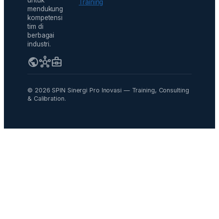
Training
mendukung
kompetensi
tim di
berbagai
industri.
public
hub
business_center
© 2026 SPIN Sinergi Pro Inovasi — Training, Consulting
& Calibration.