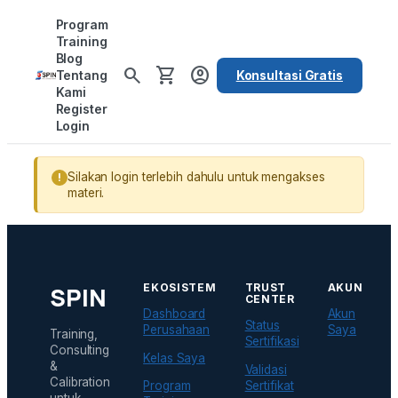
Lewati
Program
ke
Training
Blog
konten
search
shopping_cart
account_circle
Tentang
Konsultasi Gratis
Kami
Register
Login
Silakan login terlebih dahulu untuk mengakses
materi.
EKOSISTEM
TRUST
AKUN
SPIN
CENTER
Dashboard
Akun
Status
Perusahaan
Saya
Training,
Sertifikasi
Consulting
Kelas Saya
&
Validasi
Calibration
Sertifikat
Program
untuk