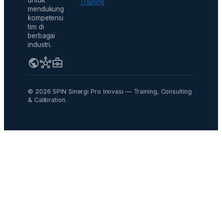
Training
mendukung
kompetensi
tim di
berbagai
industri.
public
hub
business_center
© 2026 SPIN Sinergi Pro Inovasi — Training, Consulting
& Calibration.