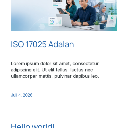
ISO 17025 Adalah
Lorem ipsum dolor sit amet, consectetur
adipiscing elit. Ut elit tellus, luctus nec
ullamcorper mattis, pulvinar dapibus leo.
Juli 4, 2026
Hello world!